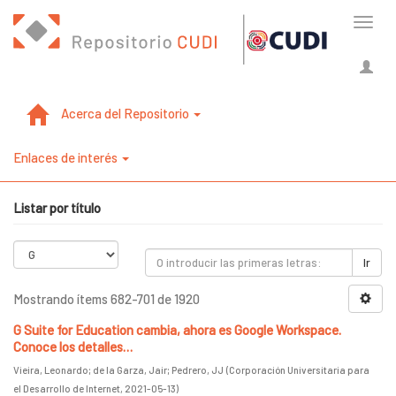
Cambi
naveg
Acerca del Repositorio
Enlaces de interés
Listar por título
Ir
Mostrando ítems 682-701 de 1920
G Suite for Education cambia, ahora es Google Workspace.
Conoce los detalles…
Vieira, Leonardo
;
de la Garza, Jair
;
Pedrero, JJ
(
Corporación Universitaria para
el Desarrollo de Internet
,
2021-05-13
)