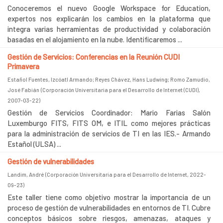
Conoceremos el nuevo Google Workspace for Education,
expertos nos explicarán los cambios en la plataforma que
integra varias herramientas de productividad y colaboración
basadas en el alojamiento en la nube. Identificaremos ...
Gestión de Servicios: Conferencias en la Reunión CUDI
Primavera
Estañol Fuentes, Izcóatl Armando
;
Reyes Chávez, Hans Ludwing
;
Romo Zamudio,
José Fabián
(
Corporación Universitaria para el Desarrollo de Internet (CUDI)
,
2007-03-22
)
Gestión de Servicios Coordinador: Mario Farias Salón
Luxemburgo FITS, FITS OM, e ITIL como mejores prácticas
para la administración de servicios de TI en las IES.- Armando
Estañol (ULSA) ...
Gestión de vulnerabilidades
Landim, André
(
Corporación Universitaria para el Desarrollo de Internet
,
2022-
09-23
)
Este taller tiene como objetivo mostrar la importancia de un
proceso de gestión de vulnerabilidades en entornos de TI. Cubre
conceptos básicos sobre riesgos, amenazas, ataques y