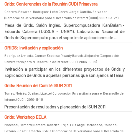
Grids: Conferencias de la Reunión CUDI Primavera
Cabrera, Eduardo
;
Rodríguez, León
;
Garza, Jorge
;
Carrillo, Salvador
(
Corporación Universitaria para el Desarrollo de Internet (CUDI)
,
2007-03-23
)
Mesa de Grids, Salón Inglés, Supercomputadora KanBalam.-
Eduardo Cabrera (DGSCA – UNAM), Laboratorio Nacional de
Grids de Supercómputo para el soporte de aplicaciones de ...
GRIDS: Invitación y explicación
Rodríguez Armenta, Carmen Enedina
;
Pisanty Baruch, Alejandro
(
Corporación
Universitaria para el Desarrollo de Internet (CUDI)
,
2004-10-15
)
Invitación a participar en los diferentes proyectos de Grids y
Explicación de Grids a aquellas personas que son ajenos al tema
Grids: Reunion del Comité ISUM 2011
Torres, Moisés
;
Dueñas, Lizette
(
Corporación Universitaria para el Desarrollo de
Internet (CUDI)
,
2010-11-11
)
Presentación de resultados y planeación de ISUM 2011
Grids: Workshop EELA
Maréchal, Bernard
;
Barbera, Roberto
;
Trejo, Luis Ángel
;
Menchaca, Rolando
;
Lozano, José
;
Camacho, Sylvia
(
Corporación Universitaria para el Desarrolo de