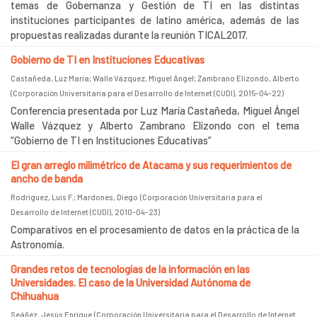
temas de Gobernanza y Gestión de TI en las distintas
instituciones participantes de latino américa, además de las
propuestas realizadas durante la reunión TICAL2017.
Gobierno de TI en Instituciones Educativas
Castañeda, Luz María
;
Walle Vázquez, Miguel Ángel
;
Zambrano Elizondo, Alberto
(
Corporación Universitaria para el Desarrollo de Internet (CUDI)
,
2015-04-22
)
Conferencia presentada por Luz María Castañeda, Miguel Ángel
Walle Vázquez y Alberto Zambrano Elizondo con el tema
“Gobierno de TI en Instituciones Educativas”
El gran arreglo milimétrico de Atacama y sus requerimientos de
ancho de banda
Rodríguez, Luis F.
;
Mardones, Diego
(
Corporación Universitaria para el
Desarrollo de Internet (CUDI)
,
2010-04-23
)
Comparativos en el procesamiento de datos en la práctica de la
Astronomía.
Grandes retos de tecnologías de la información en las
Universidades. El caso de la Universidad Autónoma de
Chihuahua
Seáñez, Jesús Enrique
(
Corporación Universitaria para el Desarrollo de Internet