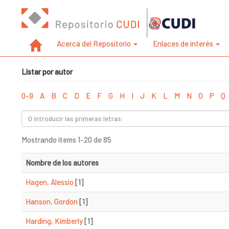
Acerca del Repositorio
Enlaces de interés
Listar por autor
0-9
A
B
C
D
E
F
G
H
I
J
K
L
M
N
O
P
Q
Mostrando ítems 1-20 de 85
Nombre de los autores
Hagen, Alessio
[1]
Hanson, Gordon
[1]
Harding, Kimberly
[1]