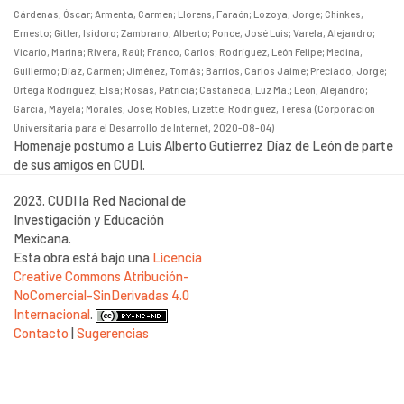
Cárdenas, Óscar
;
Armenta, Carmen
;
Llorens, Faraón
;
Lozoya, Jorge
;
Chinkes,
Ernesto
;
Gitler, Isidoro
;
Zambrano, Alberto
;
Ponce, José Luis
;
Varela, Alejandro
;
Vicario, Marina
;
Rivera, Raúl
;
Franco, Carlos
;
Rodríguez, León Felipe
;
Medina,
Guillermo
;
Díaz, Carmen
;
Jiménez, Tomás
;
Barrios, Carlos Jaime
;
Preciado, Jorge
;
Ortega Rodríguez, Elsa
;
Rosas, Patricia
;
Castañeda, Luz Ma.
;
León, Alejandro
;
García, Mayela
;
Morales, José
;
Robles, Lizette
;
Rodríguez, Teresa
(
Corporación
Universitaria para el Desarrollo de Internet
,
2020-08-04
)
Homenaje postumo a Luis Alberto Gutierrez Díaz de León de parte
de sus amigos en CUDI.
2023. CUDI la Red Nacional de
Investigación y Educación
Mexicana.
Esta obra está bajo una
Licencia
Creative Commons Atribución-
NoComercial-SinDerivadas 4.0
Internacional
.
Contacto
|
Sugerencias