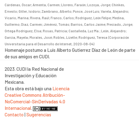
Cárdenas, Óscar
;
Armenta, Carmen
;
Llorens, Faraón
;
Lozoya, Jorge
;
Chinkes,
Ernesto
;
Gitler, Isidoro
;
Zambrano, Alberto
;
Ponce, José Luis
;
Varela, Alejandro
;
Vicario, Marina
;
Rivera, Raúl
;
Franco, Carlos
;
Rodríguez, León Felipe
;
Medina,
Guillermo
;
Díaz, Carmen
;
Jiménez, Tomás
;
Barrios, Carlos Jaime
;
Preciado, Jorge
;
Ortega Rodríguez, Elsa
;
Rosas, Patricia
;
Castañeda, Luz Ma.
;
León, Alejandro
;
García, Mayela
;
Morales, José
;
Robles, Lizette
;
Rodríguez, Teresa
(
Corporación
Universitaria para el Desarrollo de Internet
,
2020-08-04
)
Homenaje postumo a Luis Alberto Gutierrez Díaz de León de parte
de sus amigos en CUDI.
2023. CUDI la Red Nacional de
Investigación y Educación
Mexicana.
Esta obra está bajo una
Licencia
Creative Commons Atribución-
NoComercial-SinDerivadas 4.0
Internacional
.
Contacto
|
Sugerencias