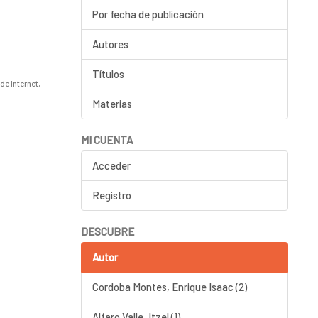
Por fecha de publicación
Autores
Títulos
de Internet
,
Materias
MI CUENTA
Acceder
Registro
DESCUBRE
Autor
Cordoba Montes, Enrique Isaac (2)
Alfaro Valle, Itzel (1)