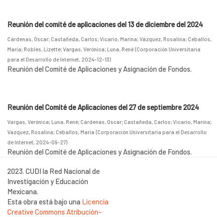
Reunión del comité de aplicaciones del 13 de diciembre del 2024
Cárdenas, Óscar
;
Castañeda, Carlos
;
Vicario, Marina
;
Vázquez, Rosalina
;
Ceballos,
María
;
Robles, Lizette
;
Vargas, Verónica
;
Luna, René
(
Corporación Universitaria
para el Desarrollo de Internet
,
2024-12-13
)
Reunión del Comité de Aplicaciones y Asignación de Fondos.
Reunión del Comité de Aplicaciones del 27 de septiembre 2024
Vargas, Verónica
;
Luna, René
;
Cárdenas, Oscar
;
Castañeda, Carlos
;
Vicario, Marina
;
Vazquez, Rosalina
;
Ceballos, María
(
Corporación Universitaria para el Desarrollo
de Internet
,
2024-09-27
)
Reunión del Comité de Aplicaciones y Asignación de Fondos.
2023. CUDI la Red Nacional de
Investigación y Educación
Mexicana.
Esta obra está bajo una
Licencia
Creative Commons Atribución-