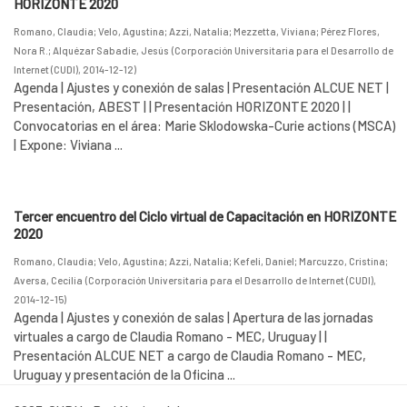
HORIZONTE 2020
Romano, Claudia
;
Velo, Agustina
;
Azzi, Natalia
;
Mezzetta, Viviana
;
Pérez Flores,
Nora R.
;
Alquézar Sabadie, Jesús
(
Corporación Universitaria para el Desarrollo de
Internet (CUDI)
,
2014-12-12
)
Agenda | Ajustes y conexión de salas | Presentación ALCUE NET |
Presentación, ABEST | | Presentación HORIZONTE 2020 | |
Convocatorias en el área: Marie Sklodowska-Curie actions (MSCA)
| Expone: Viviana ...
Tercer encuentro del Ciclo virtual de Capacitación en HORIZONTE
2020
Romano, Claudia
;
Velo, Agustina
;
Azzi, Natalia
;
Kefeli, Daniel
;
Marcuzzo, Cristina
;
Aversa, Cecilia
(
Corporación Universitaria para el Desarrollo de Internet (CUDI)
,
2014-12-15
)
Agenda | Ajustes y conexión de salas | Apertura de las jornadas
virtuales a cargo de Claudia Romano - MEC, Uruguay | |
Presentación ALCUE NET a cargo de Claudia Romano - MEC,
Uruguay y presentación de la Oficina ...