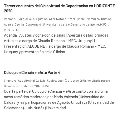
Tercer encuentro del Ciclo virtual de Capacitación en HORIZONTE
2020
Romano, Claudia
;
Velo, Agustina
;
Azzi, Natalia
;
Kefeli, Daniel
;
Marcuzzo, Cristina
;
Aversa, Cecilia
(
Corporación Universitaria para el Desarrollo de Internet (CUDI)
,
2014-12-15
)
Agenda | Ajustes y conexión de salas | Apertura de las jornadas
virtuales a cargo de Claudia Romano - MEC, Uruguay | |
Presentación ALCUE NET a cargo de Claudia Romano - MEC,
Uruguay y presentación de la Oficina ...
Coloquio eCiencia + eArte Parte 4
Chuctaya, Agapito
;
Nuñéz, Luis
;
Ruales, Juan
(
Corporación Universitaria para el
Desarrollo de Internet
,
2017-11-15
)
Cuarta parte del Coloquio eCiencia + eArte contó con la última
mesa temática moderada por Mario Valencia (Universidad de
Caldas) y las participaciones de Agapito Chuctaya (Universidad de
Salamanca), Luis Nuñéz (Universidad ...