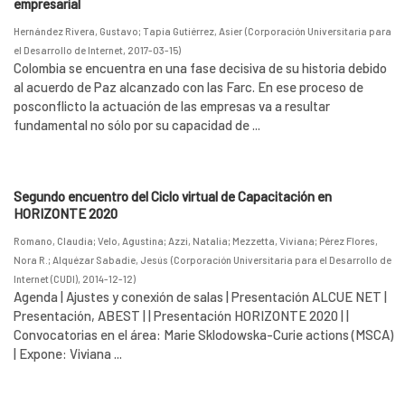
empresarial
Hernández Rivera, Gustavo
;
Tapia Gutiérrez, Asier
(
Corporación Universitaria para
el Desarrollo de Internet
,
2017-03-15
)
Colombia se encuentra en una fase decisiva de su historia debido
al acuerdo de Paz alcanzado con las Farc. En ese proceso de
posconflicto la actuación de las empresas va a resultar
fundamental no sólo por su capacidad de ...
Segundo encuentro del Ciclo virtual de Capacitación en
HORIZONTE 2020
Romano, Claudia
;
Velo, Agustina
;
Azzi, Natalia
;
Mezzetta, Viviana
;
Pérez Flores,
Nora R.
;
Alquézar Sabadie, Jesús
(
Corporación Universitaria para el Desarrollo de
Internet (CUDI)
,
2014-12-12
)
Agenda | Ajustes y conexión de salas | Presentación ALCUE NET |
Presentación, ABEST | | Presentación HORIZONTE 2020 | |
Convocatorias en el área: Marie Sklodowska-Curie actions (MSCA)
| Expone: Viviana ...