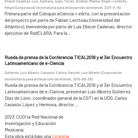
Eliecer Cadenas, Luis
;
Santana, Ivani
;
Torres, Ibrahim
;
Malina, Roger
;
Londoño,
Felipe
(
Corporación Universitaria para el Desarrollo de Internet
,
2017-11-15
)
Primera parte del Coloquio eCiencia + eArte, con la presentación
del proyecto por parte de Fabian Leotteau (Universidad del
Atlántico), bienvenida por parte de Luis Eliecer Cadenas, director
ejecutivo de RedCLARA. Para la ...
Rueda de prensa de la Conferencia TICAL2019 y el 3er Encuentro
Latinoamericano de e-Ciencia
Gutiérrez, Luis Alberto
;
Casasús, Carlos
;
Rasseli, Luis Alberto
(
Corporación
Universitaria para el Desarrollo de Internet
,
2019-08-28
)
Rueda de prensa de la Conferencia TICAL2019 y el 3er Encuentro
Latinoamericano de e-Ciencia, presentan Luis Alberto Gutiérrez
Díaz de León, coordinador general de la CGTI en la UDG, Carlos
Casasús López y Hermosa, director ...
2023. CUDI la Red Nacional de
Investigación y Educación
Mexicana.
Esta obra está bajo una
Licencia