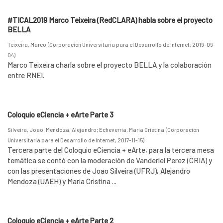
#TICAL2019 Marco Teixeira (RedCLARA) habla sobre el proyecto
BELLA
Teixeira, Marco
(
Corporación Universitaria para el Desarrollo de Internet
,
2019-09-
04
)
Marco Teixeira charla sobre el proyecto BELLA y la colaboración
entre RNEI.
Coloquio eCiencia + eArte Parte 3
Silveira, Joao
;
Mendoza, Alejandro
;
Echeverría, María Cristina
(
Corporación
Universitaria para el Desarrollo de Internet
,
2017-11-15
)
Tercera parte del Coloquio eCiencia + eArte, para la tercera mesa
temática se contó con la moderación de Vanderlei Perez (CRIA) y
con las presentaciones de Joao Silveira (UFRJ), Alejandro
Mendoza (UAEH) y María Cristina ...
Coloquio eCiencia + eArte Parte 2