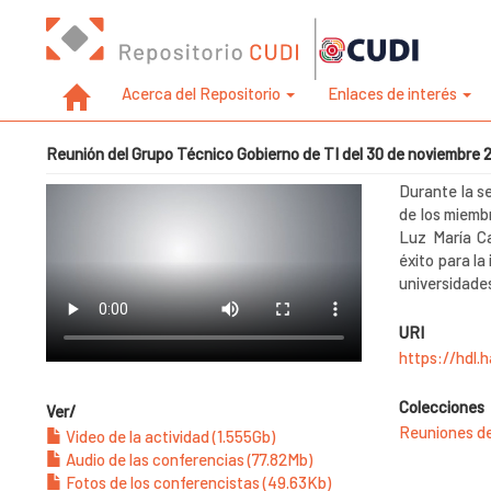
Acerca del Repositorio
Enlaces de interés
Reunión del Grupo Técnico Gobierno de TI del 30 de noviembre 
Durante la se
de los miemb
Luz María Ca
éxito para la
universidade
URI
https://hdl.
Colecciones
Ver/
Reuniones de
Video de la actividad (1.555Gb)
Audio de las conferencias (77.82Mb)
Fotos de los conferencistas (49.63Kb)