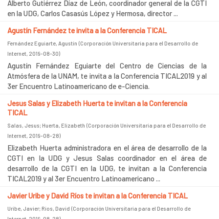
Alberto Gutiérrez Díaz de León, coordinador general de la CGTI
en la UDG, Carlos Casasús López y Hermosa, director ...
Agustín Fernández te invita a la Conferencia TICAL
Fernández Eguiarte, Agustín
(
Corporación Universitaria para el Desarrollo de
Internet
,
2019-08-30
)
Agustín Fernández Eguiarte del Centro de Ciencias de la
Atmósfera de la UNAM, te invita a la Conferencia TICAL2019 y al
3er Encuentro Latinoamericano de e-Ciencia.
Jesus Salas y Elizabeth Huerta te invitan a la Conferencia
TICAL
Salas, Jesus
;
Huerta, Elizabeth
(
Corporación Universitaria para el Desarrollo de
Internet
,
2019-08-28
)
Elizabeth Huerta administradora en el área de desarrollo de la
CGTI en la UDG y Jesus Salas coordinador en el área de
desarrollo de la CGTI en la UDG, te invitan a la Conferencia
TICAL2019 y al 3er Encuentro Latinoamericano ...
Javier Uribe y David Ríos te invitan a la Conferencia TICAL
Uribe, Javier
;
Ríos, David
(
Corporación Universitaria para el Desarrollo de
Internet
,
2019-08-28
)