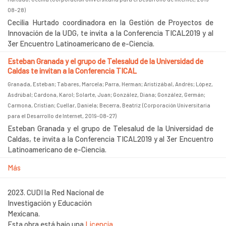
08-28
)
Cecilia Hurtado coordinadora en la Gestión de Proyectos de
Innovación de la UDG, te invita a la Conferencia TICAL2019 y al
3er Encuentro Latinoamericano de e-Ciencia.
Esteban Granada y el grupo de Telesalud de la Universidad de
Caldas te invitan a la Conferencia TICAL
Granada, Esteban
;
Tabares, Marcela
;
Parra, Herman
;
Aristizábal, Andrés
;
López,
Asdrúbal
;
Cardona, Karol
;
Solarte, Juan
;
González, Diana
;
González, Germán
;
Carmona, Cristian
;
Cuellar, Daniela
;
Becerra, Beatriz
(
Corporación Universitaria
para el Desarrollo de Internet
,
2019-08-27
)
Esteban Granada y el grupo de Telesalud de la Universidad de
Caldas, te invita a la Conferencia TICAL2019 y al 3er Encuentro
Latinoamericano de e-Ciencia.
Más
2023. CUDI la Red Nacional de
Investigación y Educación
Mexicana.
Esta obra está bajo una
Licencia