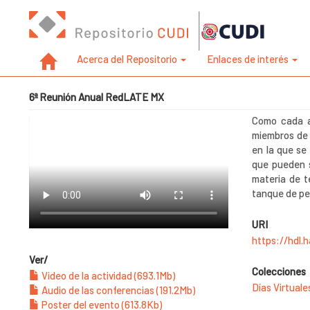
Acerca del Repositorio
Enlaces de interés
6ª Reunión Anual RedLATE MX
Como cada a
miembros de 
en la que se
que pueden s
materia de t
tanque de pe
URI
https://hdl.
Ver/
Colecciones
Video de la actividad (693.1Mb)
Días Virtual
Audio de las conferencias (191.2Mb)
Poster del evento (613.8Kb)