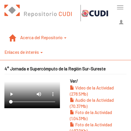
Cambi
naveg
Acerca del Repositorio
Enlaces de interés
4° Jornada e Supercómputo de la Región Sur-Sureste
Ver/
Video de la Actividad
(278.5Mb)
Audio de la Actividad
(70.37Mb)
Foto de la Actividad
(1.043Mb)
Foto de la Actividad
(497.0Kb)