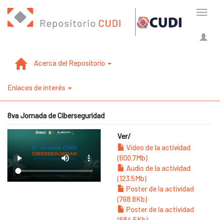
Cambi
naveg
Acerca del Repositorio
Enlaces de interés
8va Jornada de Ciberseguridad
Ver/
Video de la actividad
(600.7Mb)
Audio de la actividad
(123.5Mb)
Poster de la actividad
(768.8Kb)
Poster de la actividad
(684.5Kb)