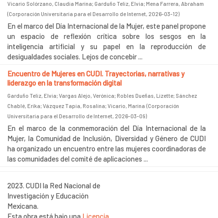
Vicario Solórzano, Claudia Marina
;
Garduño Teliz, Elvia
;
Mena Farrera, Abraham
(
Corporación Universitaria para el Desarrollo de Internet
,
2026-03-12
)
En el marco del Día Internacional de la Mujer, este panel propone
un espacio de reflexión crítica sobre los sesgos en la
inteligencia artificial y su papel en la reproducción de
desigualdades sociales. Lejos de concebir ...
Encuentro de Mujeres en CUDI. Trayectorias, narrativas y
liderazgo en la transformación digital
Garduño Teliz, Elvia
;
Vargas Alejo, Verónica
;
Robles Dueñas, Lizette
;
Sánchez
Chablé, Erika
;
Vázquez Tapia, Rosalina
;
Vicario, Marina
(
Corporación
Universitaria para el Desarrollo de Internet
,
2026-03-09
)
En el marco de la conmemoración del Día Internacional de la
Mujer, la Comunidad de Inclusión, Diversidad y Género de CUDI
ha organizado un encuentro entre las mujeres coordinadoras de
las comunidades del comité de aplicaciones ...
2023. CUDI la Red Nacional de
Investigación y Educación
Mexicana.
Esta obra está bajo una
Licencia