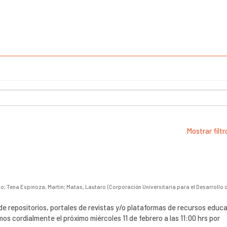
Mostrar filt
io
;
Tena Espinoza, Martín
;
Matas, Lautaro
(
Corporación Universitaria para el Desarrollo d
de repositorios, portales de revistas y/o plataformas de recursos educa
mos cordialmente el próximo miércoles 11 de febrero a las 11:00 hrs por