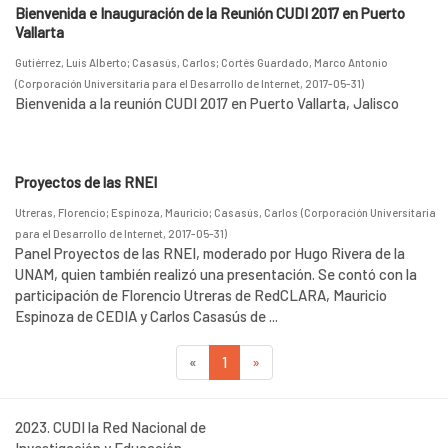
Bienvenida e Inauguración de la Reunión CUDI 2017 en Puerto
Vallarta
Gutiérrez, Luis Alberto
;
Casasús, Carlos
;
Cortés Guardado, Marco Antonio
(
Corporación Universitaria para el Desarrollo de Internet
,
2017-05-31
)
Bienvenida a la reunión CUDI 2017 en Puerto Vallarta, Jalisco
Proyectos de las RNEI
Utreras, Florencio
;
Espinoza, Mauricio
;
Casasús, Carlos
(
Corporación Universitaria
para el Desarrollo de Internet
,
2017-05-31
)
Panel Proyectos de las RNEI, moderado por Hugo Rivera de la
UNAM, quien también realizó una presentación. Se contó con la
participación de Florencio Utreras de RedCLARA, Mauricio
Espinoza de CEDIA y Carlos Casasús de ...
«
1
»
2023. CUDI la Red Nacional de