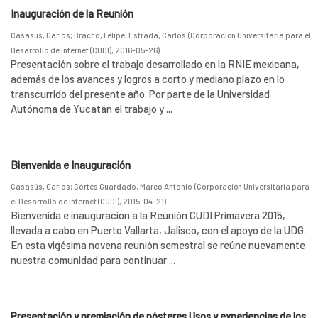
Inauguración de la Reunión
Casasús, Carlos
;
Bracho, Felipe
;
Estrada, Carlos
(
Corporación Universitaria para el
Desarrollo de Internet (CUDI)
,
2016-05-26
)
Presentación sobre el trabajo desarrollado en la RNIE mexicana,
además de los avances y logros a corto y mediano plazo en lo
transcurrido del presente año. Por parte de la Universidad
Autónoma de Yucatán el trabajo y ...
Bienvenida e Inauguración
Casasús, Carlos
;
Cortés Guardado, Marco Antonio
(
Corporación Universitaria para
el Desarrollo de Internet (CUDI)
,
2015-04-21
)
Bienvenida e inauguracion a la Reunión CUDI Primavera 2015,
llevada a cabo en Puerto Vallarta, Jalisco, con el apoyo de la UDG.
En esta vigésima novena reunión semestral se reúne nuevamente
nuestra comunidad para continuar ...
Presentación y premiación de pósteres Usos y experiencias de los