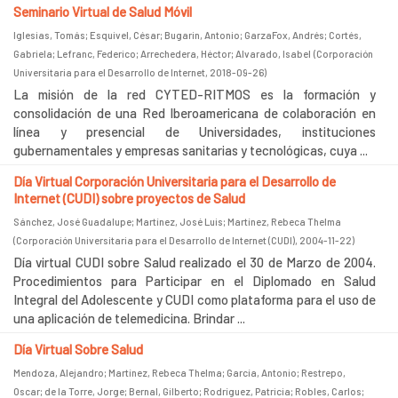
Seminario Virtual de Salud Móvil
Iglesias, Tomás
;
Esquivel, César
;
Bugarin, Antonio
;
GarzaFox, Andrés
;
Cortés,
Gabriela
;
Lefranc, Federico
;
Arrechedera, Héctor
;
Alvarado, Isabel
(
Corporación
Universitaria para el Desarrollo de Internet
,
2018-09-26
)
La misión de la red CYTED-RITMOS es la formación y
consolidación de una Red Iberoamericana de colaboración en
línea y presencial de Universidades, instituciones
gubernamentales y empresas sanitarias y tecnológicas, cuya ...
Día Virtual Corporación Universitaria para el Desarrollo de
Internet (CUDI) sobre proyectos de Salud
Sánchez, José Guadalupe
;
Martínez, José Luis
;
Martínez, Rebeca Thelma
(
Corporación Universitaria para el Desarrollo de Internet (CUDI)
,
2004-11-22
)
Día virtual CUDI sobre Salud realizado el 30 de Marzo de 2004.
Procedimientos para Participar en el Diplomado en Salud
Integral del Adolescente y CUDI como plataforma para el uso de
una aplicación de telemedicina. Brindar ...
Día Virtual Sobre Salud
Mendoza, Alejandro
;
Martínez, Rebeca Thelma
;
García, Antonio
;
Restrepo,
Oscar
;
de la Torre, Jorge
;
Bernal, Gilberto
;
Rodríguez, Patricia
;
Robles, Carlos
;