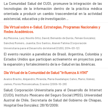
La Comunidad Salud del CUDI, promueve la integración de las
tecnologías de la información dentro de la práctica médica
orientada a producir un cambio trascendental en la actividad
asistencial, educativa y de investigación ...
Día Virtual sobre e-Salud. Estrategias, Programas Nacionales y
Redes Académicos.
Ary Messina, Luiz
;
Novillo Ortiz, David
;
Bernaldo de Quirós, Fernán González
;
Sánchez Romero, Juanita
;
Dos Santos, Alaneir Fatima
(
Corporación
Universitaria para el Desarrollo de Internet (CUDI)
,
2014-03-12
)
El evento reunión a panelistas de Brasil, Argentina, Colombia y
Estados Unidos que participan activamente en proyectos para
la expansión y fortalecimiento de la e-Salud en las Américas.
Día Virtual de la Comunidad de Salud "Influenza A H1N1"
Avalos Bracho, Alejandro
;
Miranda, María Guadalupe
;
Calvo, Mario
;
Gómez,
James
;
Flores Monsencahua, Erasmo
(
2009-10-28
)
Salud; Corporación Universitaria para el Desarrollo de Internet
(CUDI), Instituto Mexicano del Seguro Social (IMSS), Universidad
Austral de Chile, Secretaría de Salud del Gobierno de Chiapas,
Hospital Gea González; 28/10/2009;