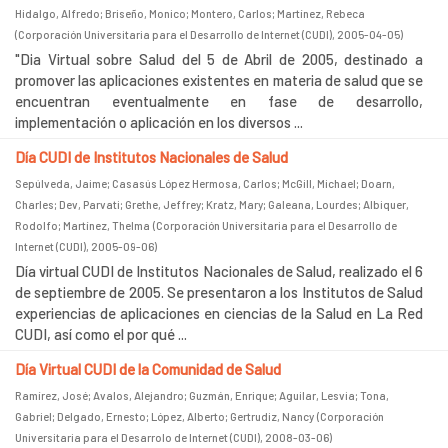
Hidalgo, Alfredo
;
Briseño, Monico
;
Montero, Carlos
;
Martínez, Rebeca
(
Corporación Universitaria para el Desarrollo de Internet (CUDI)
,
2005-04-05
)
"Dia Virtual sobre Salud del 5 de Abril de 2005, destinado a
promover las aplicaciones existentes en materia de salud que se
encuentran eventualmente en fase de desarrollo,
implementación o aplicación en los diversos ...
Día CUDI de Institutos Nacionales de Salud
Sepúlveda, Jaime
;
Casasús López Hermosa, Carlos
;
McGill, Michael
;
Doarn,
Charles
;
Dev, Parvati
;
Grethe, Jeffrey
;
Kratz, Mary
;
Galeana, Lourdes
;
Albiquer,
Rodolfo
;
Martínez, Thelma
(
Corporación Universitaria para el Desarrollo de
Internet (CUDI)
,
2005-09-06
)
Día virtual CUDI de Institutos Nacionales de Salud, realizado el 6
de septiembre de 2005. Se presentaron a los Institutos de Salud
experiencias de aplicaciones en ciencias de la Salud en La Red
CUDI, así como el por qué ...
Día Virtual CUDI de la Comunidad de Salud
Ramírez, José
;
Avalos, Alejandro
;
Guzmán, Enrique
;
Aguilar, Lesvia
;
Tona,
Gabriel
;
Delgado, Ernesto
;
López, Alberto
;
Gertrudiz, Nancy
(
Corporación
Universitaria para el Desarrolo de Internet (CUDI)
,
2008-03-06
)