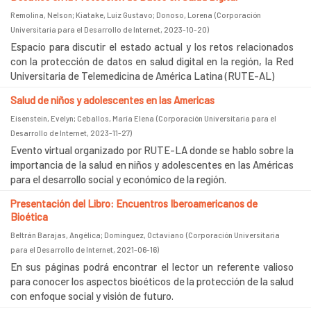
Remolina, Nelson
;
Kiatake, Luiz Gustavo
;
Donoso, Lorena
(
Corporación
Universitaria para el Desarrollo de Internet
,
2023-10-20
)
Espacio para discutir el estado actual y los retos relacionados
con la protección de datos en salud digital en la región, la Red
Universitaria de Telemedicina de América Latina (RUTE-AL)
Salud de niños y adolescentes en las Americas
Eisenstein, Evelyn
;
Ceballos, María Elena
(
Corporación Universitaria para el
Desarrollo de Internet
,
2023-11-27
)
Evento virtual organizado por RUTE-LA donde se hablo sobre la
importancia de la salud en niños y adolescentes en las Américas
para el desarrollo social y económico de la región.
Presentación del Libro: Encuentros Iberoamericanos de
Bioética
Beltrán Barajas, Angélica
;
Domínguez, Octaviano
(
Corporación Universitaria
para el Desarrollo de Internet
,
2021-06-16
)
En sus páginas podrá encontrar el lector un referente valioso
para conocer los aspectos bioéticos de la protección de la salud
con enfoque social y visión de futuro.