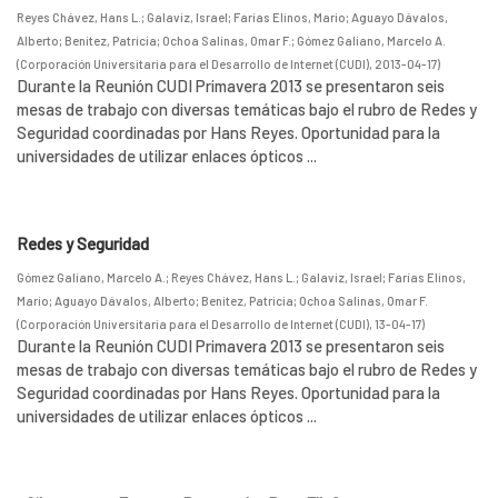
Reyes Chávez, Hans L.
;
Galaviz, Israel
;
Farías Elinos, Mario
;
Aguayo Dávalos,
Alberto
;
Benitez, Patricia
;
Ochoa Salinas, Omar F.
;
Gómez Galiano, Marcelo A.
(
Corporación Universitaria para el Desarrollo de Internet (CUDI)
,
2013-04-17
)
Durante la Reunión CUDI Primavera 2013 se presentaron seis
mesas de trabajo con diversas temáticas bajo el rubro de Redes y
Seguridad coordinadas por Hans Reyes. Oportunidad para la
universidades de utilizar enlaces ópticos ...
Redes y Seguridad
Gómez Galiano, Marcelo A.
;
Reyes Chávez, Hans L.
;
Galaviz, Israel
;
Farías Elinos,
Mario
;
Aguayo Dávalos, Alberto
;
Benitez, Patricia
;
Ochoa Salinas, Omar F.
(
Corporación Universitaria para el Desarrollo de Internet (CUDI)
,
13-04-17
)
Durante la Reunión CUDI Primavera 2013 se presentaron seis
mesas de trabajo con diversas temáticas bajo el rubro de Redes y
Seguridad coordinadas por Hans Reyes. Oportunidad para la
universidades de utilizar enlaces ópticos ...