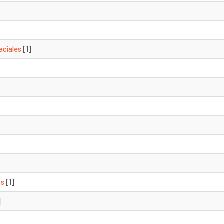
aciales
[1]
os
[1]
]