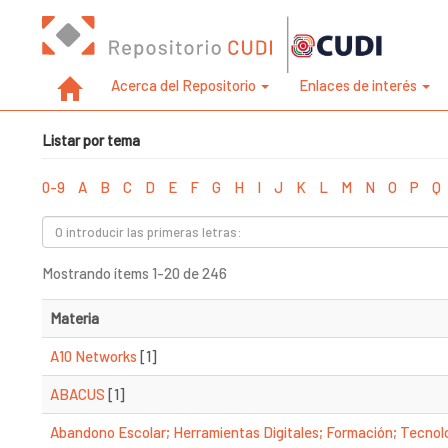
Acerca del Repositorio
Enlaces de interés
Listar por tema
0-9
A
B
C
D
E
F
G
H
I
J
K
L
M
N
O
P
Q
Mostrando ítems 1-20 de 246
Materia
A10 Networks
[1]
ABACUS
[1]
Abandono Escolar; Herramientas Digitales; Formación; Tecnol