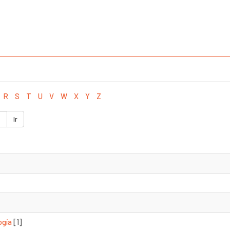
R
S
T
U
V
W
X
Y
Z
Ir
ogía
[1]