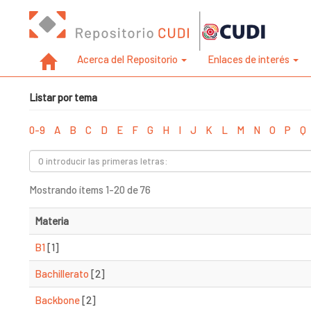
Acerca del Repositorio
Enlaces de interés
Listar por tema
0-9
A
B
C
D
E
F
G
H
I
J
K
L
M
N
O
P
Q
Mostrando ítems 1-20 de 76
Materia
B1
[1]
Bachillerato
[2]
Backbone
[2]