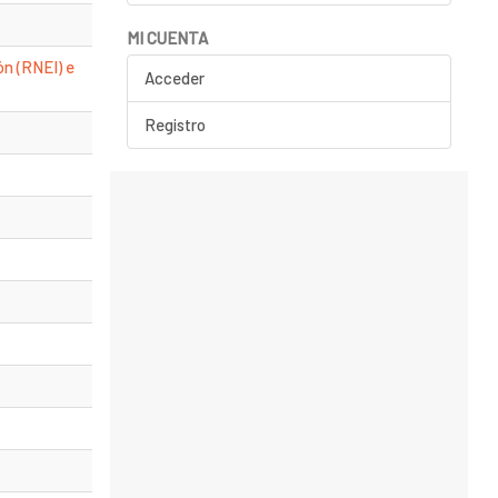
MI CUENTA
ón (RNEI) e
Acceder
Registro