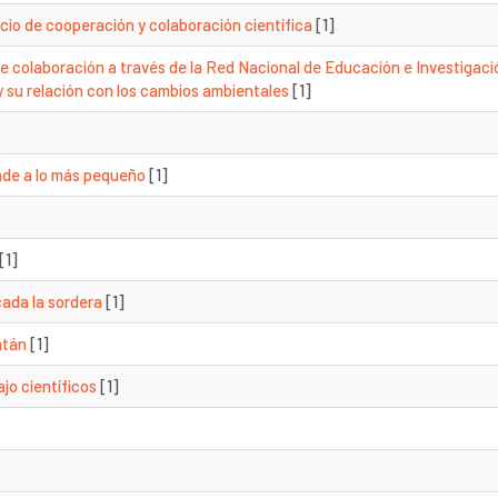
io de cooperación y colaboración científica
[1]
colaboración a través de la Red Nacional de Educación e Investigaci
y su relación con los cambios ambientales
[1]
rande a lo más pequeño
[1]
[1]
cada la sordera
[1]
atán
[1]
ajo científicos
[1]