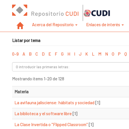
Acerca del Repositorio
Enlaces de interés
Listar por tema
0-9
A
B
C
D
E
F
G
H
I
J
K
L
M
N
O
P
Q
Mostrando ítems 1-20 de 128
Materia
La avifauna jalisciense: hábitats y sociedad
[1]
La biblioteca y el software libre
[1]
La Clase Invertida o "Flipped Classroom"
[1]