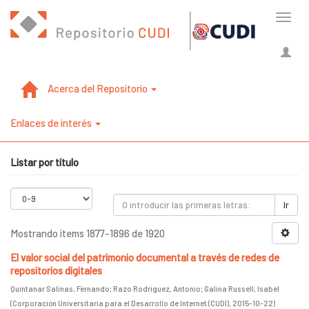
Cambi
naveg
Acerca del Repositorio
Enlaces de interés
Listar por título
Ir
Mostrando ítems 1877-1896 de 1920
El valor social del patrimonio documental a través de redes de
repositorios digitales
Quintanar Salinas, Fernando
;
Razo Rodríguez, Antonio
;
Galina Russell, Isabel
(
Corporación Universitaria para el Desarrollo de Internet (CUDI)
,
2015-10-22
)