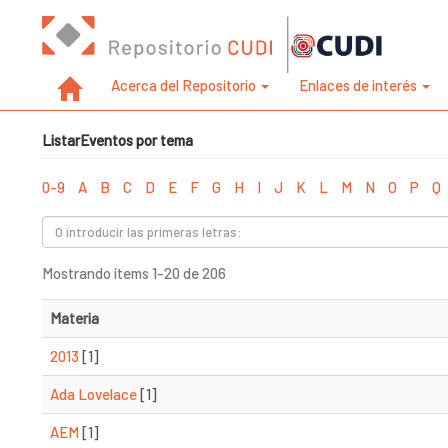
Acerca del Repositorio
Enlaces de interés
ListarEventos por tema
0-9
A
B
C
D
E
F
G
H
I
J
K
L
M
N
O
P
Q
Mostrando ítems 1-20 de 206
Materia
2013
[1]
Ada Lovelace
[1]
AEM
[1]