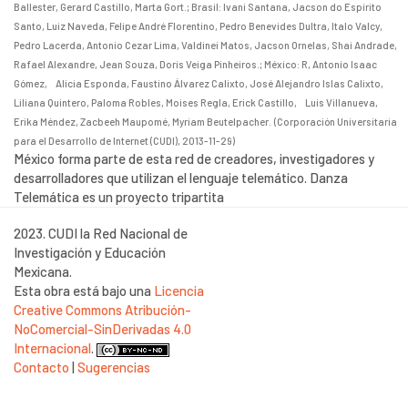
Ballester, Gerard Castillo, Marta Gort.
;
Brasil: Ivani Santana, Jacson do Espírito
Santo, Luiz Naveda, Felipe André Florentino, Pedro Benevides Dultra, Italo Valcy,
Pedro Lacerda, Antonio Cezar Lima, Valdinei Matos, Jacson Ornelas, Shai Andrade,
Rafael Alexandre, Jean Souza, Doris Veiga Pinheiros.
;
México: R, Antonio Isaac
Gómez, Alicia Esponda, Faustino Álvarez Calixto, José Alejandro Islas Calixto,
Liliana Quintero, Paloma Robles, Moises Regla, Erick Castillo, Luis Villanueva,
Erika Méndez, Zacbeeh Maupomé, Myriam Beutelpacher.
(
Corporación Universitaria
para el Desarrollo de Internet (CUDI)
,
2013-11-29
)
México forma parte de esta red de creadores, investigadores y
desarrolladores que utilizan el lenguaje telemático. Danza
Telemática es un proyecto tripartita
2023. CUDI la Red Nacional de
Investigación y Educación
Mexicana.
Esta obra está bajo una
Licencia
Creative Commons Atribución-
NoComercial-SinDerivadas 4.0
Internacional
.
Contacto
|
Sugerencias