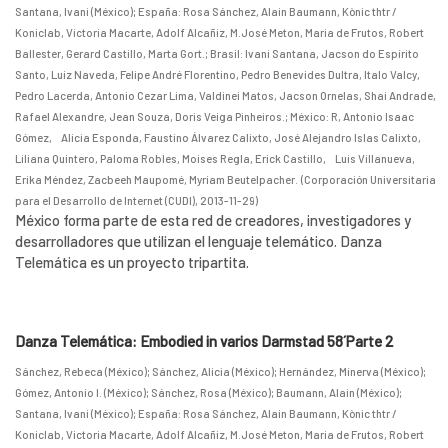
Santana, Ivani (México)
;
España: Rosa Sánchez, Alain Baumann, Kònic thtr /
Koniclab, Victoria Macarte, Adolf Alcañiz, M.José Meton, Maria de Frutos, Robert
Ballester, Gerard Castillo, Marta Gort.
;
Brasil: Ivani Santana, Jacson do Espírito
Santo, Luiz Naveda, Felipe André Florentino, Pedro Benevides Dultra, Italo Valcy,
Pedro Lacerda, Antonio Cezar Lima, Valdinei Matos, Jacson Ornelas, Shai Andrade,
Rafael Alexandre, Jean Souza, Doris Veiga Pinheiros.
;
México: R, Antonio Isaac
Gómez, Alicia Esponda, Faustino Álvarez Calixto, José Alejandro Islas Calixto,
Liliana Quintero, Paloma Robles, Moises Regla, Erick Castillo, Luis Villanueva,
Erika Méndez, Zacbeeh Maupomé, Myriam Beutelpacher.
(
Corporación Universitaria
para el Desarrollo de Internet (CUDI)
,
2013-11-29
)
México forma parte de esta red de creadores, investigadores y
desarrolladores que utilizan el lenguaje telemático. Danza
Telemática es un proyecto tripartita.
Danza Telemática: Embodied in varios Darmstad 58´Parte 2
Sánchez, Rebeca (México)
;
Sánchez, Alicia (México)
;
Hernández, Minerva (México)
;
Gómez, Antonio I. (México)
;
Sánchez, Rosa (México)
;
Baumann, Alain (México)
;
Santana, Ivani (México)
;
España: Rosa Sánchez, Alain Baumann, Kònic thtr /
Koniclab, Victoria Macarte, Adolf Alcañiz, M.José Meton, Maria de Frutos, Robert