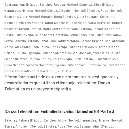
Santana, Ivani (México)
;
Sánchez, Rebeca (México)
;
Sánchez, Alicia (México)
;
Hernández, Minerva (México)
;
Gómez, Antonio I. (México)
;
Sánchez, Rosa (México)
;
Baumann, Alain (México)
;
España: Rosa Sánchez, Alain Baumann, Kònic thtr /
Koniclab, Victoria Macarte, Adolf Alcañiz, M.José Meton, Maria de Frutos, Robert
Ballester, Gerard Castillo, Marta Gort.
;
Brasil: Ivani Santana, Jacson do Espírito
Santo, Luiz Naveda, Felipe André Florentino, Pedro Benevides Dultra, Italo Valcy,
Pedro Lacerda, Antonio Cezar Lima, Valdinei Matos, Jacson Ornelas, Shai Andrade,
Rafael Alexandre, Jean Souza, Doris Veiga Pinheiros.
;
México: R, Antonio Isaac
Gómez, Alicia Esponda, Faustino Álvarez Calixto, José Alejandro Islas Calixto,
Liliana Quintero, Paloma Robles, Moises Regla, Erick Castillo, Luis Villanueva,
Erika Méndez, Zacbeeh Maupomé, Myriam Beutelpacher.
(
Corporación Universitaria
para el Desarrollo de Internet (CUDI)
,
2013-11-29
)
México forma parte de esta red de creadores, investigadores y
desarrolladores que utilizan el lenguaje telemático. Danza
Telemática es un proyecto tripartita.
Danza Telemática: Embodied in varios Darmstad 58´ Parte 3
Sánchez, Rebeca (México)
;
Sánchez, Alicia (México)
;
Hernández, Minerva (México)
;
Gómez, Antonio I. (México)
;
Sánchez, Rosa (México)
;
Bauman, Alain (México)
;