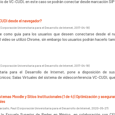
icio de VC-CUDI, en este caso se podrán conectar desde marcación SIP
UDI desde el navegador?
(
Corporación Universitaria para el Desarrollo de Internet
,
2017-04-18
)
rve como guía para los usuarios que deseen conectarse desde el n
l video se utilizó Chrome, sin embargo los usuarios podrán hacerlo ta
(
Corporación Universitaria para el Desarrollo de Internet
,
2017-04-18
)
itaria para el Desarrollo de Internet, pone a disposición de su
nicos; Salas Virtuales del sistema de videoconferencia VC-CUDI, que
temas Moodle y Sitios Institucionales (1 de 4) | Optimización y asegur
ales
arzallo, Paul
(
Corporación Universitaria para el Desarrollo de Internet
,
2020-05-27
)
n la Escuela Superior de Redes en México, en colaboración con CE