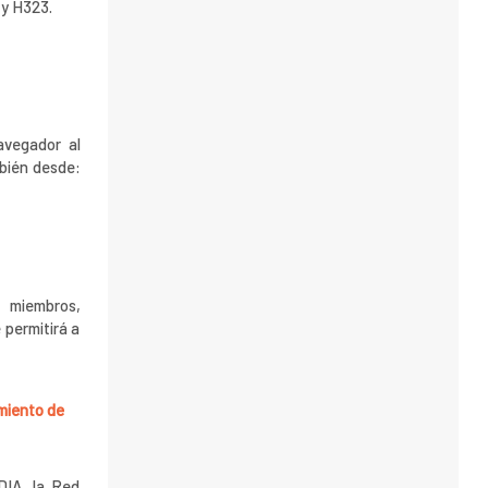
 y H323.
avegador al
mbién desde:
s miembros,
 permitirá a
amiento de
DIA, la Red