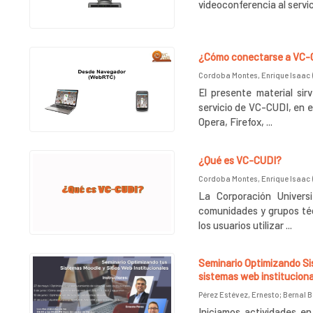
videoconferencia al serv
¿Cómo conectarse a VC-C
Cordoba Montes, Enrique Isaac
El presente material si
servicio de VC-CUDI, en e
Opera, Firefox, ...
¿Qué es VC-CUDI?
Cordoba Montes, Enrique Isaac
La Corporación Univers
comunidades y grupos téc
los usuarios utilizar ...
Seminario Optimizando Sis
sistemas web institucion
Pérez Estévez, Ernesto
;
Bernal B
Iniciamos actividades e