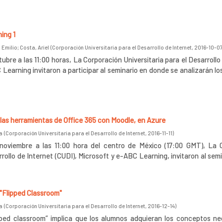
ing 1
 Emilio
;
Costa, Ariel
(
Corporación Universitaria para el Desarrollo de Internet
,
2016-10-0
ubre a las 11:00 horas, La Corporación Universitaria para el Desarrollo
 Learning invitaron a participar al seminario en donde se analizarán lo
r las herramientas de Office 365 con Moodle, en Azure
a
(
Corporación Universitaria para el Desarrollo de Internet
,
2016-11-11
)
 noviembre a las 11:00 hora del centro de México (17:00 GMT), La 
rrollo de Internet (CUDI), Microsoft y e-ABC Learning, invitaron al semi
o "Flipped Classroom"
a
(
Corporación Universitaria para el Desarrollo de Internet
,
2016-12-14
)
ipped classroom” implica que los alumnos adquieran los conceptos ne