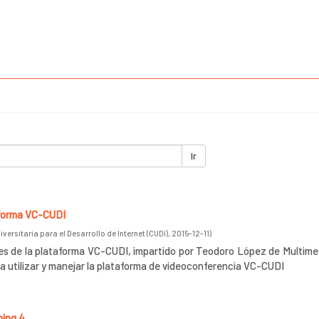
Ir
aforma VC-CUDI
versitaria para el Desarrollo de Internet (CUDI)
,
2015-12-11
)
es de la plataforma VC-CUDI, impartido por Teodoro López de Multime
a utilizar y manejar la plataforma de videoconferencia VC-CUDI
ning 4