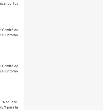
mizando tus
el Comité de
e el Entorno
el Comité de
e el Entorno
a “RedLate”
TREM para la