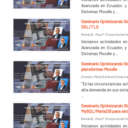
Avanzada en Ecuador, y l
Sistemas Moodle y ...
Seminario Optimizando Sis
SSL/TLS
Bernal B., Paul F.
(
Corporación Uni
Iniciamos actividades e
Avanzada en Ecuador, y 
Sistemas Moodle y ...
Seminario Optimizando Sis
plataformas Moodle
Ernesto, Pérez Estévez
(
Corporac
"En las circunstancias a
alta demanda en sus siste
...
Seminario Optimizando Sist
MySQL/MariaDB para sis
Bernal B., Paul F.
(
Corporación Uni
Iniciamos actividades e