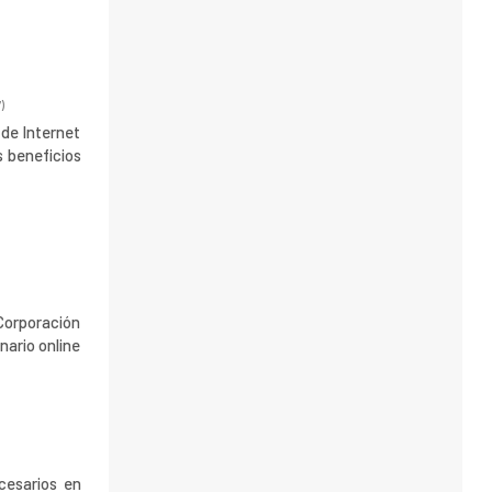
7
)
 de Internet
s beneficios
Corporación
nario online
cesarios en