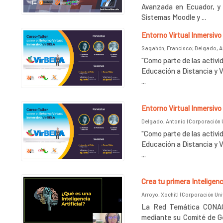
Avanzada en Ecuador, y 
Sistemas Moodle y ...
Entorno Virtual Inmersivo
Sagahón, Francisco
;
Delgado, A
"Como parte de las activi
Educación a Distancia y Vi
...
Entorno Virtual Inmersivo
Delgado, Antonio
(
Corporación U
"Como parte de las activi
Educación a Distancia y Vi
...
Crea tu primera Inteligenci
Arroyo, Xochitl
(
Corporación Univ
La Red Temática CONACY
mediante su Comité de Gén