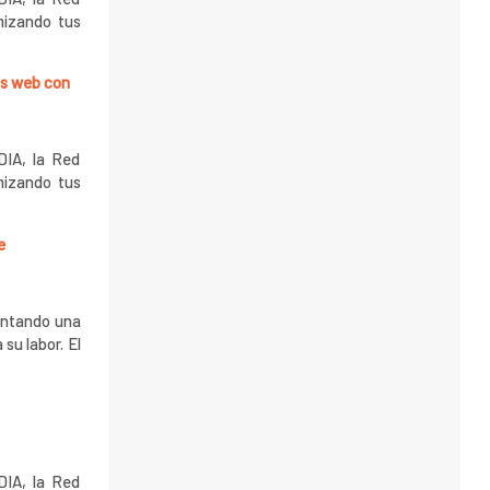
mizando tus
as web con
DIA, la Red
mizando tus
e
rontando una
su labor. El
DIA, la Red