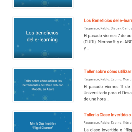
Los Beneficios del e-learn
Raganato, Pablo
;
Biscay, Carlos
El pasado viernes 7 de oct
(CUDI), Microsoft y e-ABC
y ...
Taller sobre cómo utiliza
Raganato, Pablo
;
Espino, Mónic
El pasado viernes 11 de
Universitaria para el Desa
de una hora ...
Taller la Clase Invertida 
Raganato, Pablo
;
Espino, Mónic
La clase invertida o “fl