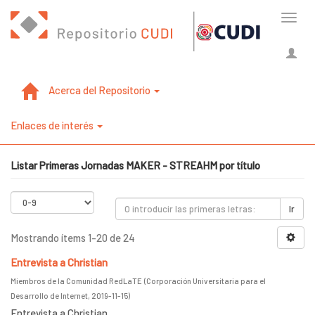
Cambi
naveg
Acerca del Repositorio
Enlaces de interés
Listar Primeras Jornadas MAKER - STREAHM por título
Ir
Mostrando ítems 1-20 de 24
Entrevista a Christian
Miembros de la Comunidad RedLaTE
(
Corporación Universitaria para el
Desarrollo de Internet
,
2019-11-15
)
Entrevista a Christian