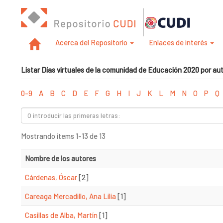
Acerca del Repositorio
Enlaces de interés
Listar Días virtuales de la comunidad de Educación 2020 por au
0-9
A
B
C
D
E
F
G
H
I
J
K
L
M
N
O
P
Q
Mostrando ítems 1-13 de 13
Nombre de los autores
Cárdenas, Óscar
[2]
Careaga Mercadillo, Ana Lilia
[1]
Casillas de Alba, Martín
[1]