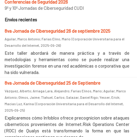
Conferencias de Seguridad 2026
9ª y 10ª Jornadas de Ciberseguridad CUDI
Envíos recientes
8va Jornada de Ciberseguridad 26 de septiembre 2025
Aguilar, Marco Antonio
;
Farías Elino, Mario
(
Corporación Universitaria para el
Desarrollo del Internet
,
2025-09-26
)
Este taller abordará de manera práctica y a través de
metodologías y herramientas como se puede realizar una
investigación forense en una red académicas o corporativa que
ha sido vulnerada.
8va Jornada de Ciberseguridad 25 de Septiembre
Vázquez, Alberto
;
Arriaga Lara, Alejandro
;
Farías Elinos, Mario
;
Aguilar, Marco
Antonio
;
Olmos, Jaime
;
Tlahuel, Carlos
;
Salazar, Daniel Rigo
;
Yesser, Erick
;
Macias Luz, Karina
(
Corporación Universitaria para el Desarrollo del Internet
,
2025-09-25
)
Explicaremos cómo Infoblox ofrece precognicion sobre ataques
ciberneticos provenientes de Internet.Risk Operations Center
(ROC) de Qualys está transformando la forma en que las