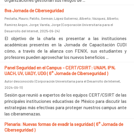
organizaciones gestionan sus riesgos de ...
8va Jornada de Ciberseguridad
Pestaña, Mauro
;
Patiño, Germán
;
López Gutierrez, Alberto
;
Vázquez, Alberto
;
Ramírez Angon, Jorge
;
Varela, Jorge
(
Corporación Universitaria para el
Desarrollo del Internet
,
2025-09-24
)
El objetivo de la charla es presentar a las instituciones
académicas presentes en la Jornada de Capacitación CUDI
cómo, a través de la alianza con FENIX, sus estudiantes y
profesores pueden aprovechar los nuevos beneficios ...
Panel Seguridad en el Campus - CERT/CSIRT: UNAM, IPN,
UACH, UV, UADY, UDG ( 6° Jornada de Ciberseguridad )
Autor desconocido
(
Corporación Universitaria para el Desarrollo de Internet
,
2024-09-11
)
Sesión que reunió a expertos de los equipos CERT/CSIRT de las
principales instituciones educativas de México para discutir las
estrategias más efectivas para proteger nuestros campus ante
las ciberamenazas.
Plenaria: Nuevas formas de evadir la seguridad ( 6° Jornada de
Ciberseguridad )