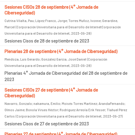
Sesiones CISOs 28 de septiembre (4° Jornada de
Ciberseguridad)
Cutrina Vilalta, Pau
;
López Franco, Jorge
;
Torres Muñoz, Ivonne
;
Gerardine,
Marcel
(
Corporación Universitaria para el Desarrollo de InternetCorporación
Universitaria para el Desarrollo de Internet
,
2023-09-28
)
Sesiones Cisos de 28 de septiembre de 2023
Plenarias 28 de septiembre (4° Jornada de Ciberseguridad)
Mendoza, Luis Gerardo
;
González García, José Daniel
(
Corporación
Universitaria para el Desarrollo de Internet
,
2023-09-28
)
Plenarias 4° Jornada de Ciberseguridad del 28 de septiembre de
2023
Sesiones CISOs 27 de septiembre (4° Jornada de
Ciberseguridad)
Navarro, Gonzalo
;
nakamura, Emilio
;
Moisés Torres Martínez
;
ArandaFernando
;
Olmos Jaime
;
Bonola Virues Héctor
;
Rodríguez Arreola Erik Yesser
;
Tlahuel Pérez
Carlos
(
Corporación Universitaria para el Desarrollo de Internet
,
2023-09-27
)
Sesiones Cisos de 27 de septiembre de 2023
Plenarias 27 de septiembre (4° Jornada de Ciberseguridad)