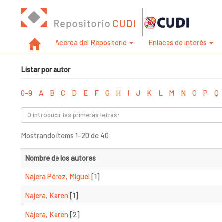
Acerca del Repositorio
Enlaces de interés
Listar por autor
0-9
A
B
C
D
E
F
G
H
I
J
K
L
M
N
O
P
Q
Mostrando ítems 1-20 de 40
Nombre de los autores
Najera Pérez, Miguel
[1]
Najera, Karen
[1]
Nájera, Karen
[2]