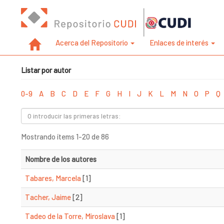
Acerca del Repositorio
Enlaces de interés
Listar por autor
0-9
A
B
C
D
E
F
G
H
I
J
K
L
M
N
O
P
Q
Mostrando ítems 1-20 de 86
Nombre de los autores
Tabares, Marcela
[1]
Tacher, Jaime
[2]
Tadeo de la Torre, Miroslava
[1]