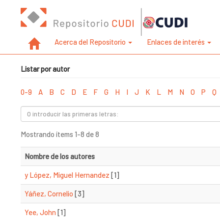
Acerca del Repositorio
Enlaces de interés
Listar por autor
0-9
A
B
C
D
E
F
G
H
I
J
K
L
M
N
O
P
Q
Mostrando ítems 1-8 de 8
Nombre de los autores
y López, Miguel Hernandez
[1]
Yáñez, Cornelio
[3]
Yee, John
[1]