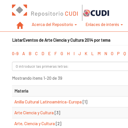
Acerca del Repositorio
Enlaces de interés
ListarEventos de Arte Ciencia y Cultura 2014 por tema
0-9
A
B
C
D
E
F
G
H
I
J
K
L
M
N
O
P
Q
Mostrando ítems 1-20 de 39
Materia
Anilla Cultural Latinoamérica-Europa
[1]
Arte Ciencia y Cultura
[3]
Arte, Ciencia y Cultura
[2]