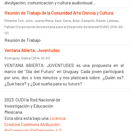
divulgación, comunicación y cultura audiovisual ...
Reunión de Trabajo de la Comunidad Arte Ciencia y Cultura
Pimentel Tort, Julio
;
Juárez Mena, Saúl
;
Serra, Artur
;
Campillo, Reiner
;
Latteau,
Fabian
(
Corporación Universitaria para el Desarrollo de Internet (CUDI)
,
2014-09-
12
)
Reunión de Trabajo
Ventana Abierta: Juventudes
Rodríguez, Delma
(
2014-10-01
)
VENTANA ABIERTA: JUVENTUDES es una propuesta en el
marco del “Día del Futuro” en Uruguay. Cada joven participará
por uno, dos o tres minutos y nos platicará sobre: ¿Quién es?
¿Qué hace? y ¿Qué sueña para su futuro?
2023. CUDI la Red Nacional de
Investigación y Educación
Mexicana.
Esta obra está bajo una
Licencia
Creative Commons Atribución-
NoComercial-SinDerivadas 4.0